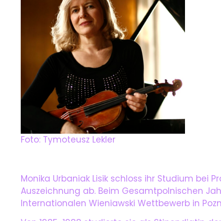
Foto: Tymoteusz Lekler
Monika Urbaniak Lisik schloss ihr Studium bei P
Auszeichnung ab. Beim Gesamtpolnischen Jahnke
Internationalen Wieniawski Wettbewerb in Poz