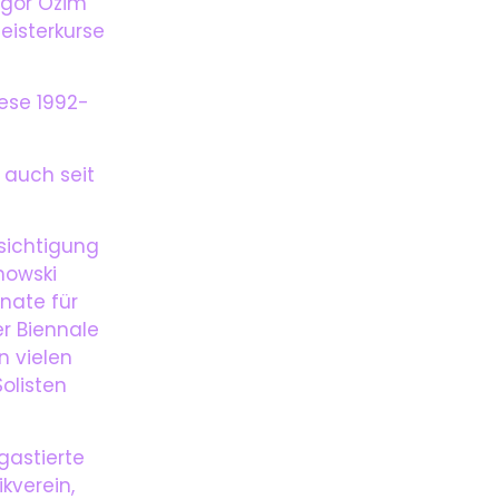
 Igor Ozim
eisterkurse
iese 1992-
 auch seit
ksichtigung
nowski
onate für
er Biennale
n vielen
olisten
gastierte
kverein,