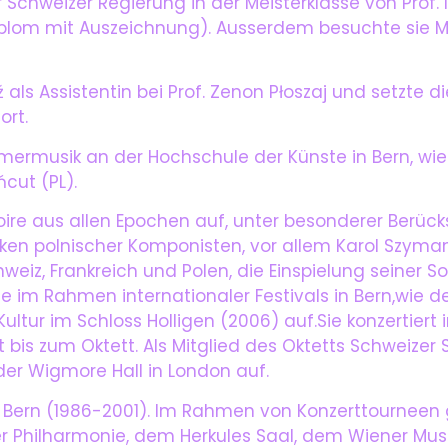
r Schweizer Regierung in der Meisterklasse von Prof.
diplom mit Auszeichnung). Ausserdem besuchte sie M
als Assistentin bei Prof. Zenon Płoszaj und setzte d
ort.
ammermusik an der Hochschule der Künste in Bern, wie
cut (PL).
rtoire aus allen Epochen auf, unter besonderer Berüc
erken polnischer Komponisten, vor allem Karol Szyma
weiz, Frankreich und Polen, die Einspielung seiner S
 sie im Rahmen internationaler Festivals in Bern,wie d
ltur im Schloss Holligen (2006) auf.Sie konzertiert i
s zum Oktett. Als Mitglied des Oktetts Schweizer S
n der Wigmore Hall in London auf.
ta Bern (1986-2001). Im Rahmen von Konzerttourneen 
ner Philharmonie, dem Herkules Saal, dem Wiener Musi