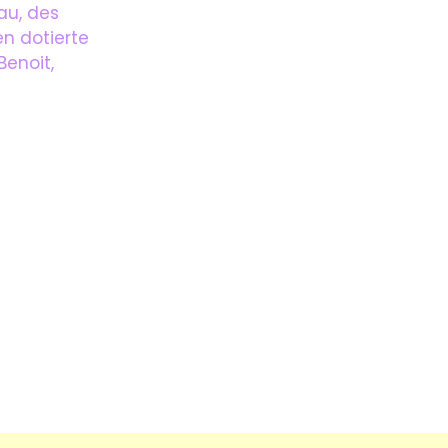
au, des
n dotierte
enoit,