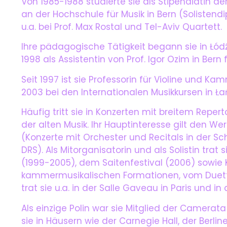
Von 1985-1988 studierte sie als Stipendiatin de
an der Hochschule für Musik in Bern (Solisten
u.a. bei Prof. Max Rostal und Tel-Aviv Quartett.
Ihre pädagogische Tätigkeit begann sie in Łódź 
1998 als Assistentin von Prof. Igor Ozim in Bern f
Seit 1997 ist sie Professorin für Violine und K
2003 bei den Internationalen Musikkursen in Łań
Häufig tritt sie in Konzerten mit breitem Repe
der alten Musik. Ihr Hauptinteresse gilt den W
(Konzerte mit Orchester und Recitals in der Sch
DRS). Als Mitorganisatorin und als Solistin trat
(1999-2005), dem Saitenfestival (2006) sowie Ku
kammermusikalischen Formationen, vom Duett bi
trat sie u.a. in der Salle Gaveau in Paris und i
Als einzige Polin war sie Mitglied der Camera
sie in Häusern wie der Carnegie Hall, der Berli